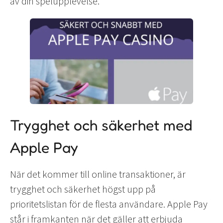
av din spelupplevelse.”
Trygghet och säkerhet med
Apple Pay
När det kommer till online transaktioner, är
trygghet och säkerhet högst upp på
prioritetslistan för de flesta användare. Apple Pay
står i framkanten när det gäller att erbjuda