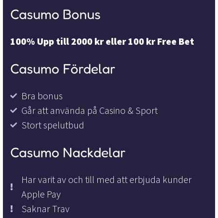
Casumo Bonus
100% Upp till 2000 kr eller 100 kr Free Bet
Casumo Fördelar
Bra bonus
Går att använda på Casino & Sport
Stort spelutbud
Casumo Nackdelar
Har varit av och till med att erbjuda kunder
Apple Pay
Saknar Trav