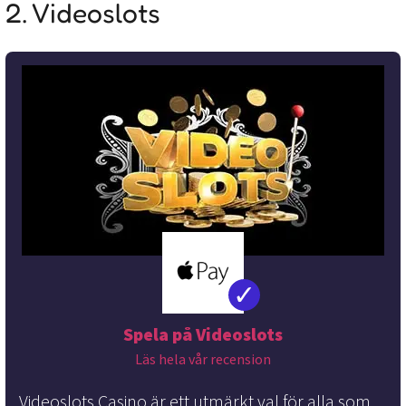
2. Videoslots
Spela på Videoslots
Läs hela vår recension
Videoslots Casino är ett utmärkt val för alla som