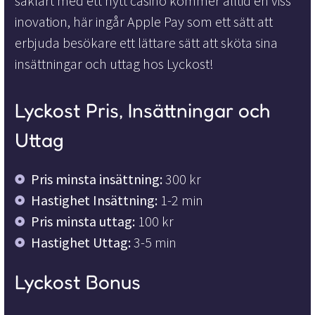
såklart med ett nytt casino kommer alltid en viss
inovation, här ingår Apple Pay som ett sätt att
erbjuda besökare ett lättare sätt att sköta sina
insättningar och uttag hos Lyckost!
Lyckost Pris, Insättningar och
Uttag
Pris minsta insättning:
300 kr
Hastighet Insättning:
1-2 min
Pris minsta uttag:
100 kr
Hastighet Uttag:
3-5 min
Lyckost Bonus