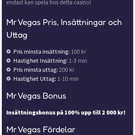
endast kan spela hos detta casino!
Mr Vegas Pris, Insättningar och
Uttag
Pris minsta insättning:
100 kr
Hastighet Insättning:
1-3 min
Pris minsta uttag:
200 kr
Hastighet Uttag:
1-10 min
Mr Vegas Bonus
Insättningsbonus på
100%
upp till
2 000
kr!
Mr Vegas Fördelar