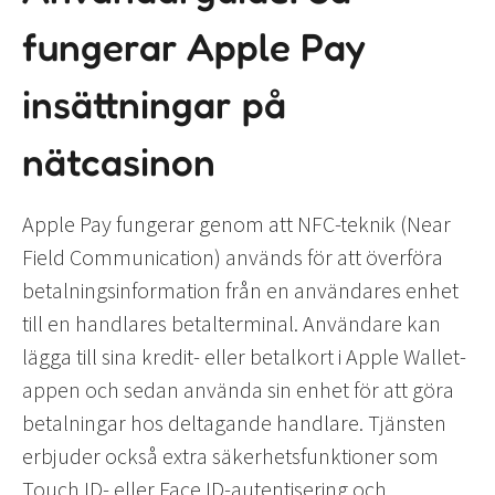
fungerar Apple Pay
insättningar på
nätcasinon
Apple Pay fungerar genom att NFC-teknik (Near
Field Communication) används för att överföra
betalningsinformation från en användares enhet
till en handlares betalterminal. Användare kan
lägga till sina kredit- eller betalkort i Apple Wallet-
appen och sedan använda sin enhet för att göra
betalningar hos deltagande handlare. Tjänsten
erbjuder också extra säkerhetsfunktioner som
Touch ID- eller Face ID-autentisering och